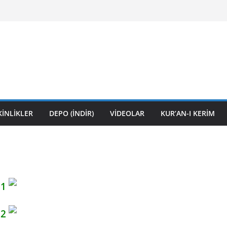
KİNLİKLER
DEPO (İNDİR)
VİDEOLAR
KUR’AN-I KERİM
 1
 2