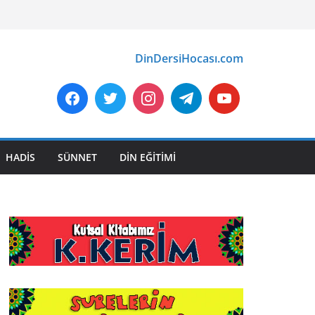
DinDersiHocası.com
HADİS
SÜNNET
DİN EĞİTİMİ