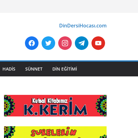
DinDersiHocası.com
HADİS
SÜNNET
DİN EĞİTİMİ