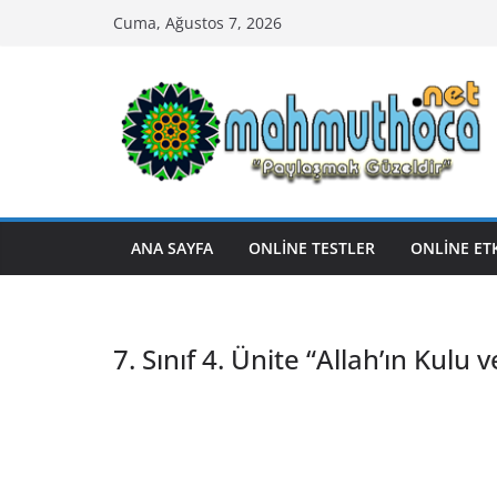
Skip
Cuma, Ağustos 7, 2026
to
content
ANA SAYFA
ONLİNE TESTLER
ONLİNE ET
7. Sınıf 4. Ünite “Allah’ın Kul