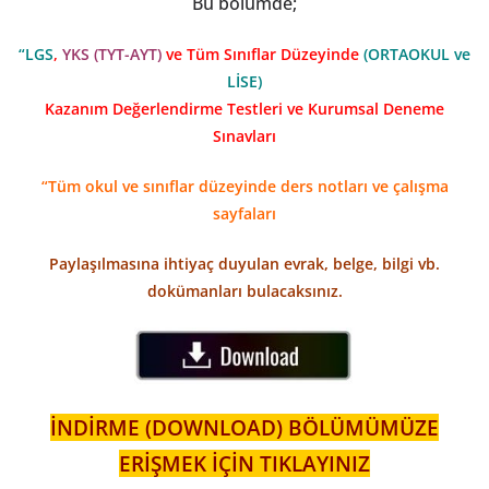
Bu bölümde;
“LGS
,
YKS (TYT-AYT)
ve Tüm Sınıflar Düzeyinde
(ORTAOKUL ve
LİSE)
Kazanım Değerlendirme Testleri ve Kurumsal Deneme
Sınavları
“Tüm okul ve sınıflar düzeyinde ders notları ve çalışma
sayfaları
Paylaşılmasına ihtiyaç duyulan evrak, belge, bilgi vb.
dokümanları bulacaksınız.
İNDİRME (DOWNLOAD) BÖLÜMÜMÜZE
ERİŞMEK İÇİN TIKLAYINIZ