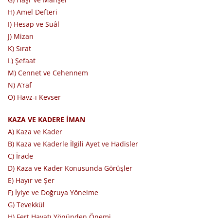
H) Amel Defteri
I) Hesap ve Suâl
J) Mizan
K) Sırat
L) Şefaat
M) Cennet ve Cehennem
N) A’raf
O) Havz-ı Kevser
KAZA VE KADERE İMAN
A) Kaza ve Kader
B) Kaza ve Kaderle İlgili Ayet ve Hadisler
C) İrade
D) Kaza ve Kader Konusunda Görüşler
E) Hayır ve Şer
F) İyiye ve Doğruya Yönelme
G) Tevekkül
H) Fert Hayatı Yönünden Önemi