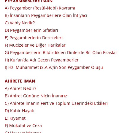
PEYGAMBERLERE İMAN
A) Peygamber (Resül-Nebi) Kavramı
B) İnsanların Peygamberlere Olan İhtiyacı
C) Vahiy Nedir?
D) Peygamberlerin Sıfatları
E) Peygamberlerin Dereceleri
F) Mucizeler ve Diğer Harikalar
G) Peygamberlerin Bildirdikleri Dinlerde Bir Olan Esaslar
H) Kur’an’da Adı Geçen Peygamberler
I) Hz. Muhammet (S.A.V.)’in Son Peygamber Oluşu
AHİRETE İMAN
A) Ahiret Nedir?
B) Ahiret Gününe Niçin İnanırız
C) Ahirete İmanın Fert ve Toplum Üzerindeki Etkileri
D) Kabir Hayatı
E) Kıyamet
F) Mükafat ve Ceza
G) Haşr ve Mahşer