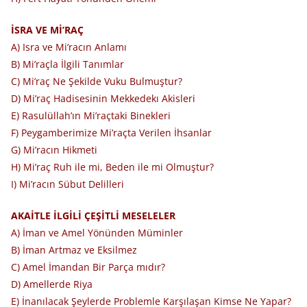
İSRA VE Mİ’RAÇ
A) Isra ve Mi’racın Anlamı
B) Mi’raçla İlgili Tanımlar
C) Mi’raç Ne Şekilde Vuku Bulmuştur?
D) Mi’raç Hadisesinin Mekkedekı Akisleri
E) Rasulüllah’ın Mi’raçtaki Binekleri
F) Peygamberimize Mi’raçta Verilen İhsanlar
G) Mi’racın Hikmeti
H) Mi’raç Ruh ile mi, Beden ile mi Olmuştur?
I) Mi’racın Sübut Delilleri
AKAİTLE İLGİLİ ÇEŞİTLİ MESELELER
A) İman ve Amel Yönünden Müminler
B) İman Artmaz ve Eksilmez
C) Amel İmandan Bir Parça mıdır?
D) Amellerde Riya
E) İnanılacak Şeylerde Problemle Karşılaşan Kimse Ne Yapar?