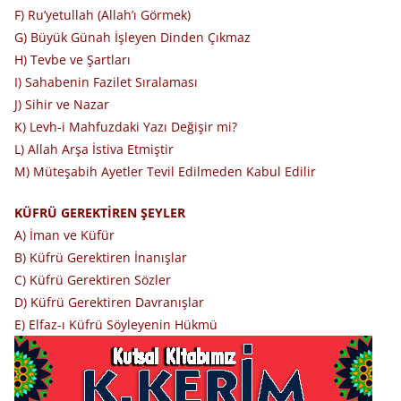
F) Ru’yetullah (Allah’ı Görmek)
G) Büyük Günah İşleyen Dinden Çıkmaz
H) Tevbe ve Şartları
I) Sahabenin Fazilet Sıralaması
J) Sihir ve Nazar
K) Levh-i Mahfuzdaki Yazı Değişir mi?
L) Allah Arşa İstiva Etmiştir
M) Müteşabih Ayetler Tevil Edilmeden Kabul Edilir
KÜFRÜ GEREKTİREN ŞEYLER
A) İman ve Küfür
B) Küfrü Gerektiren İnanışlar
C) Küfrü Gerektiren Sözler
D) Küfrü Gerektiren Davranışlar
E) Elfaz-ı Küfrü Söyleyenin Hükmü