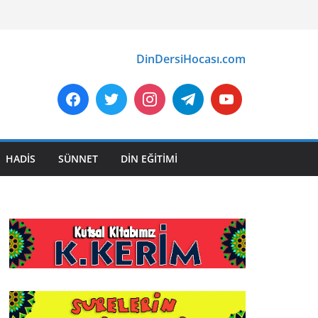
DinDersiHocası.com
HADİS
SÜNNET
DİN EĞİTİMİ