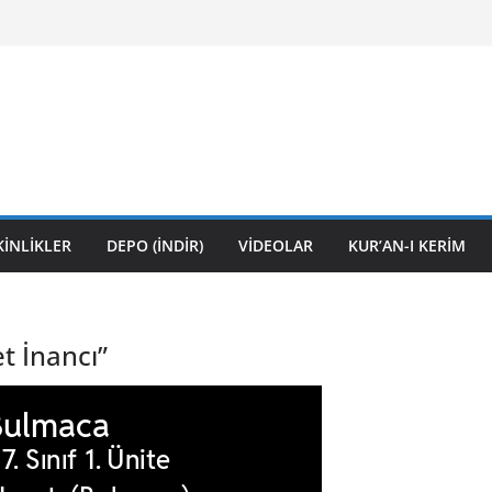
KİNLİKLER
DEPO (İNDİR)
VİDEOLAR
KUR’AN-I KERİM
et İnancı”