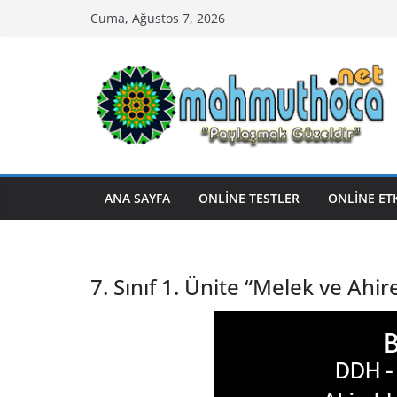
Skip
Cuma, Ağustos 7, 2026
to
content
ANA SAYFA
ONLİNE TESTLER
ONLİNE ET
7. Sınıf 1. Ünite “Melek ve Ahir