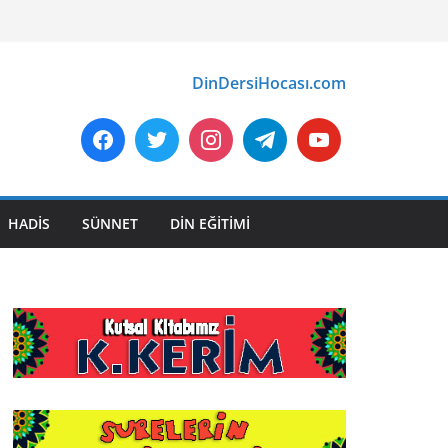
DinDersiHocası.com
HADİS
SÜNNET
DİN EĞİTİMİ