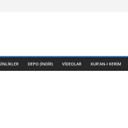
KİNLİKLER
DEPO (İNDİR)
VİDEOLAR
KUR’AN-I KERİM